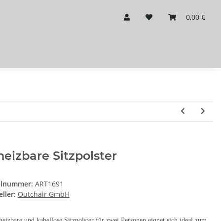
0,00 €
eizbare Sitzpolster
elnummer:
ART1691
ller:
Outchair GmbH
heizbare und kabellose Sitzpolster für zwei Personen eignet sich ideal zum