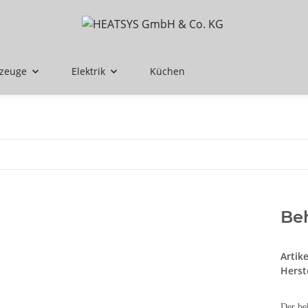
rzeuge
Elektrik
Küchen
Beh
Artik
Herste
Der be