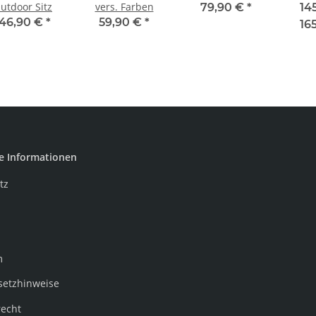
utdoor Sitz
vers. Farben
79,90 €
*
14
146,90 €
*
59,90 €
*
16
e Informationen
tz
m
setzhinweise
recht