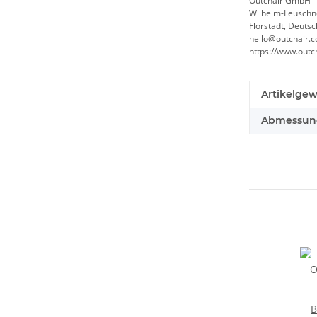
Outchair GmbH
Wilhelm-Leuschn
Florstadt, Deuts
hello@outchair.
https://www.outc
Artikelgew
Abmessunge
B