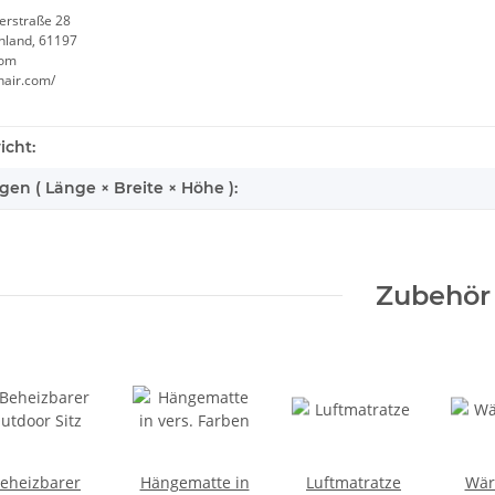
erstraße 28
chland, 61197
com
hair.com/
icht:
n ( Länge × Breite × Höhe ):
Zubehör
eheizbarer
Hängematte in
Luftmatratze
Wär