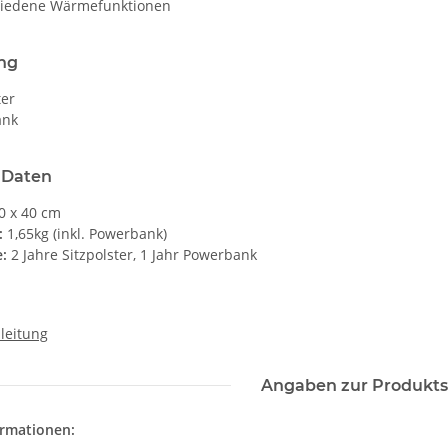
hiedene Wärmefunktionen
ng
ter
ank
 Daten
0 x 40 cm
:
1,65kg (inkl. Powerbank)
:
2 Jahre Sitzpolster, 1 Jahr Powerbank
leitung
Angaben zur Produkts
ormationen: