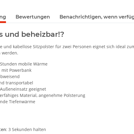
ung
Bewertungen
Benachrichtigen, wenn verfü
s und beheizbar!?
e und kabellose Sitzpolster für zwei Personen eignet sich ideal 
 werden.
5 Stunden mobile Wärme
s mit Powerbank
abweisend
nd transportabel
 Außeneinsatz geeignet
ierfähiges Material, angenehme Polsterung
nde Tiefenwärme
ten
: 3 Sekunden halten