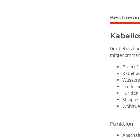
Beschreib
Kabello
Der beheizbar
mitgenommen
Bis zu 
Kabello
Wasser
Leicht u
Für den
Strapaz
Wohltue
Funktion
Anschal