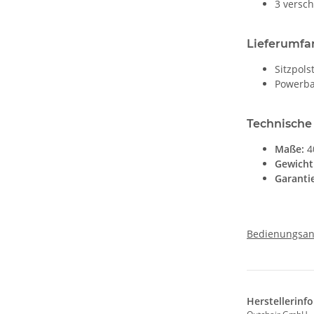
3 versc
Lieferumfa
Sitzpols
Powerb
Technische
Maße:
4
Gewicht
Garantie
Bedienungsan
Herstellerinf