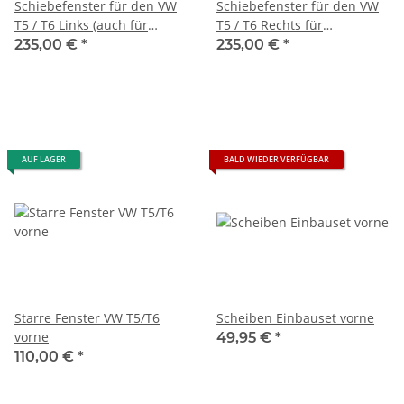
Schiebefenster für den VW
Schiebefenster für den VW
T5 / T6 Links (auch für
T5 / T6 Rechts für
Schiebetür)
Schiebetür
235,00 €
*
235,00 €
*
AUF LAGER
BALD WIEDER VERFÜGBAR
Starre Fenster VW T5/T6
Scheiben Einbauset vorne
vorne
49,95 €
*
110,00 €
*