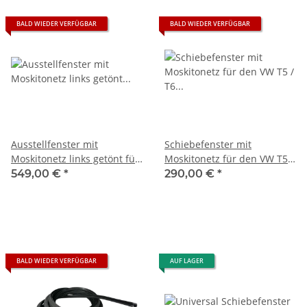
BALD WIEDER VERFÜGBAR
BALD WIEDER VERFÜGBAR
Ausstellfenster mit
Schiebefenster mit
Moskitonetz links getönt für
Moskitonetz für den VW T5 /
den VW T5 / T6 / T6.1
T6 rechts mit
549,00 €
*
290,00 €
*
BALD WIEDER VERFÜGBAR
AUF LAGER