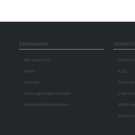
Informationen
Gesetzlic
Wir über uns
Datensc
News
AGB
Kontakt
Sitemap
Zahlungsmöglichkeiten
Impres
Versandinformationen
Batteri
Widerru