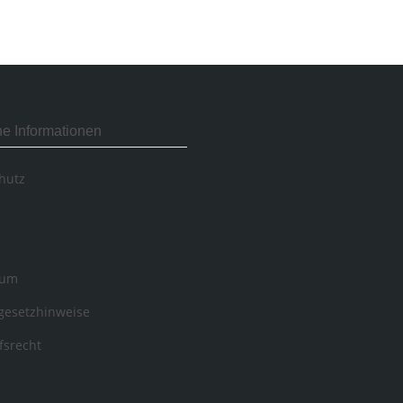
he Informationen
hutz
sum
egesetzhinweise
fsrecht