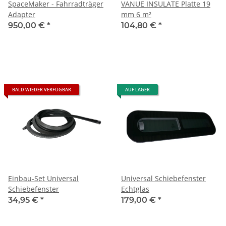
SpaceMaker - Fahrradträger
VANUE INSULATE Platte 19
Adapter
mm 6 m²
950,00 €
*
104,80 €
*
BALD WIEDER VERFÜGBAR
AUF LAGER
Einbau-Set Universal
Universal Schiebefenster
Schiebefenster
Echtglas
34,95 €
*
179,00 €
*