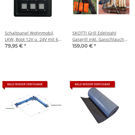
Schaltpanel Wohnmobil,
SKOTTI Grill Edelstahl
LKW, Boot 12V u. 24V mit 6
Gasgrill inkl. Gasschlauch
Ports
mit Regulator & gratis
79,95 €
*
159,00 €
*
Tasche
BALD WIEDER VERFÜGBAR
BALD WIEDER VERFÜGBAR