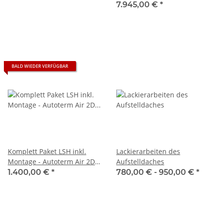
7.945,00 €
*
BALD WIEDER VERFÜGBAR
Komplett Paket LSH inkl.
Lackierarbeiten des
Montage - Autoterm Air 2D
Aufstelldaches
(ehemals Planar 2D) 12V
1.400,00 €
*
780,00 € -
950,00 €
*
inkl. Einbau T5/T6 unterflur
Montage Ausströmung aus
der B-Säule