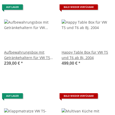
AUF LAGER
BALD WIEDER VERFÜGBAR
Aufbewahrungsbox mit
Happy Table Box für VW T5
Getränkehaltern für VW T5-
und T6 ab Bj. 2004
T6.1
239,00 €
*
499,00 €
*
AUF LAGER
BALD WIEDER VERFÜGBAR