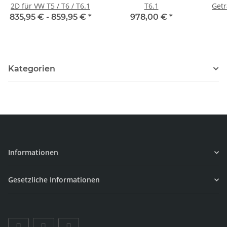
2D für VW T5 / T6 / T6.1
T6.1
Getr
835,95 € -
859,95 €
*
978,00 €
*
Kategorien
Informationen
Gesetzliche Informationen