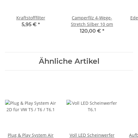
Kraftstofffilter
Camperfilz 4-Wege-
Ede
Stretch Silber 10 qm
5,95 €
*
120,00 €
*
Ähnliche Artikel
Plug & Play System Air
Voll LED Scheinwerfer
Auf