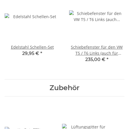
Edelstahl Schellen-Set
Schiebefenster für den VW
T5 / T6 Links (auch für
29,95 €
*
Schiebetür)
235,00 €
*
Zubehör