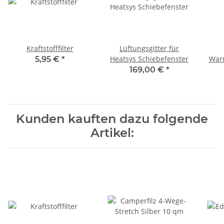
Kraftstofffilter
Lüftungsgitter für
Heatsys Schiebefenster
Warm
5,95 €
*
169,00 €
*
Kunden kauften dazu folgende
Artikel: