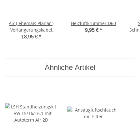
Air ( ehemals Planar )
Heizluftkrümmer D60
Verlängerungskabel
Schn
9,95 €
*
Bedienelement 3m
Ban
18,95 €
*
70mm
Ähnliche Artikel