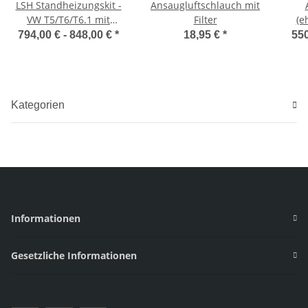
LSH Standheizungskit -
Ansaugluftschlauch mit
VW T5/T6/T6.1 mit
Filter
(e
Autoterm Air 2D
URAL ED
794,00 € -
848,00 €
*
18,95 €
*
550
P
Ab
Kategorien
Informationen
Gesetzliche Informationen