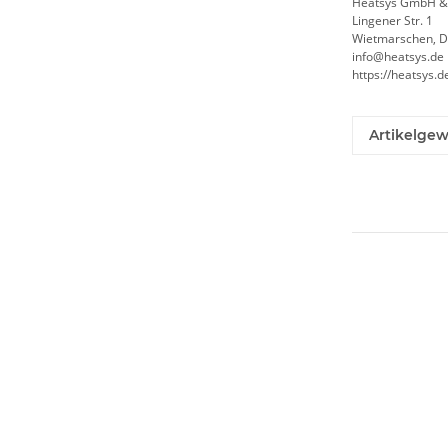
Heatsys GmbH &
Lingener Str. 1
Wietmarschen, D
info@heatsys.de
https://heatsys.d
Artikelgew