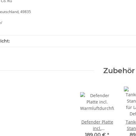
 Co. KG
eutschland, 49835
e/
icht:
Zubehör
Defender Platte
Tank
incl.
Sta
Warmluftdurchführung
für 
189,00 €
*
89