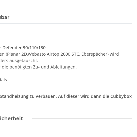
gbar
r Defender 90/110/130
gen (Planar 2D,Webasto Airtop 2000 STC, Eberspächer) wird
ders ausgetauscht.
r die benötigten Zu- und Ableitungen.
ials.
e Standheizung zu verbauen. Auf dieser wird dann die Cubbybox
icherheit