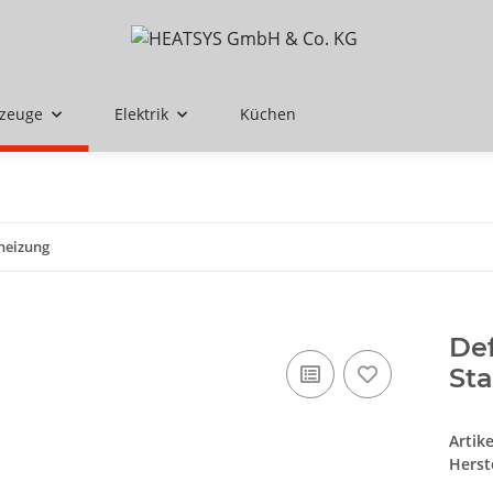
rzeuge
Elektrik
Küchen
heizung
De
St
Artik
Herste