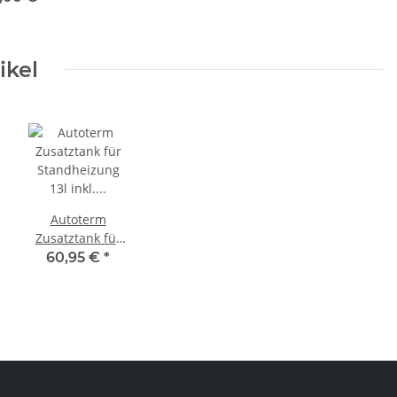
ender Td5
Td4 2.4 und
d4 2.2
ikel
Autoterm
Zusatztank für
Standheizung
60,95 €
*
13l inkl.
Montagekit