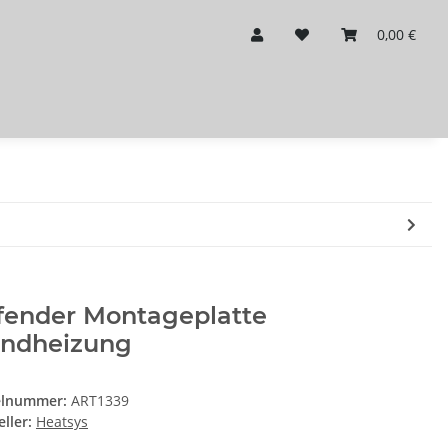
0,00 €
fender Montageplatte
andheizung
elnummer:
ART1339
ller:
Heatsys