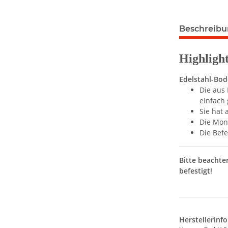
Beschreib
Highligh
Edelstahl-Bod
Die aus 
einfach
Sie hat 
Die Mont
Die Befe
Bitte beachte
befestigt!
Herstellerinf