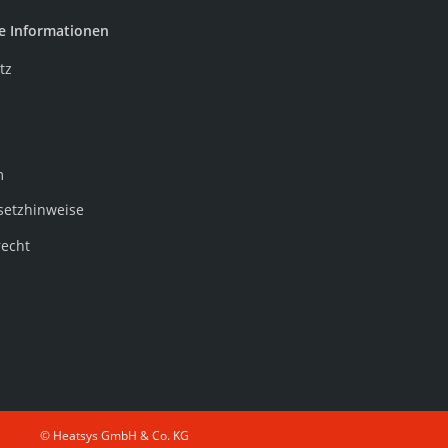
e Informationen
tz
m
setzhinweise
recht
© Heatsys GmbH & Co. KG