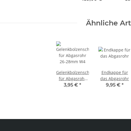
Def
2.5, 
T
Ähnliche Art
Gelenkbolzenschelle
Endkappe für
für Abgasrohr
das Abgasrohr
26-28mm W4
3,95 €
*
9,95 €
*