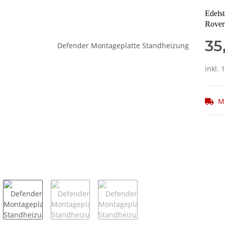
Edels
Rover
35
inkl. 
M