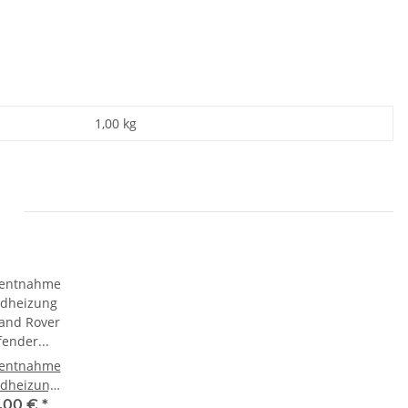
1,00
kg
entnahme
ndheizung
Land Rover
,00 €
*