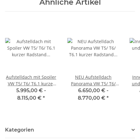
Ähnliche Artikel
Aufstelldach mit Spoiler
NEU Aufstelldach
In
VW T5/ T6/ T6.1 kurzer
Panorama VW T5/ T6/
und
Radstand inkl. Montage
T6.1 kurzer Radstand
T6 /
5.995,00 € -
6.650,00 € -
und ABE
inkl. Montage und ABE
8.115,00 €
*
8.770,00 €
*
Kategorien