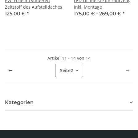
PVC Folie im vorderen
LED Lichtleiste im Fahrzeug
Zeltstoff des Aufstelldaches
inkl. Montage
125,00 €
*
175,00 € -
269,00 €
*
Artikel 11 - 14 von 14
Seite
2
Kategorien