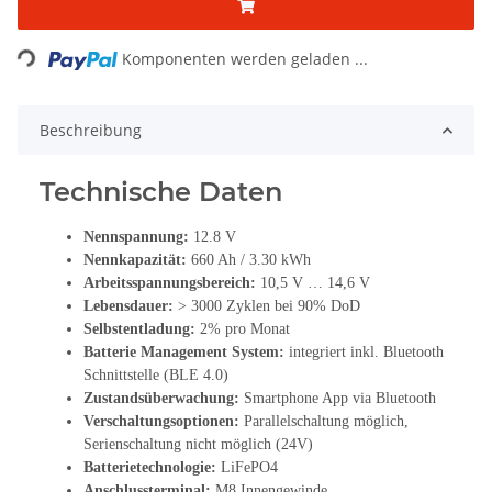
Loading...
Komponenten werden geladen ...
Beschreibung
Technische Daten
Nennspannung:
12.8 V
Nennkapazität:
660 Ah / 3.30 kWh
Arbeitsspannungsbereich:
10,5 V … 14,6 V
Lebensdauer:
> 3000 Zyklen bei 90% DoD
Selbstentladung:
2% pro Monat
Batterie Management System:
integriert inkl. Bluetooth
Schnittstelle (BLE 4.0)
Zustandsüberwachung:
Smartphone App via Bluetooth
Verschaltungsoptionen:
Parallelschaltung möglich,
Serienschaltung nicht möglich (24V)
Batterietechnologie:
LiFePO4
Anschlussterminal:
M8 Innengewinde