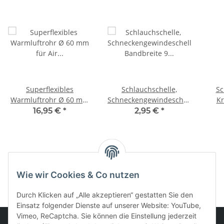
Superflexibles
Schlauchschelle,
Sc
Warmluftrohr Ø 60 mm
Schneckengewindeschelle,
Kr
für Air 2D
Bandbreite 9 mm, 50-
16,95 €
*
2,95 €
*
Luftstandheizung
70mm Spannbreite / W4
Edelstahl
Kategorien
Wie wir Cookies & Co nutzen
Durch Klicken auf „Alle akzeptieren“ gestatten Sie den
Einsatz folgender Dienste auf unserer Website: YouTube,
Vimeo, ReCaptcha. Sie können die Einstellung jederzeit