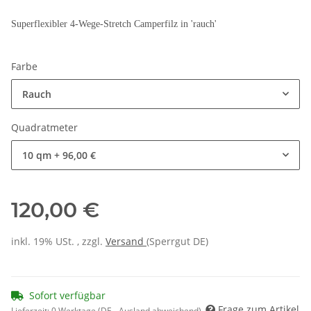
Superflexibler 4-Wege-Stretch Camperfilz in 'rauch'
Farbe
Rauch
Quadratmeter
10 qm
+ 96,00 €
120,00 €
inkl. 19% USt. , zzgl.
Versand
(Sperrgut DE)
Sofort verfügbar
Frage zum Artikel
Lieferzeit:
0 Werktage
(DE - Ausland abweichend)