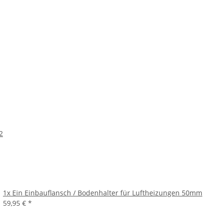
2
1x
Ein Einbauflansch / Bodenhalter für Luftheizungen 50mm
59,95 €
*