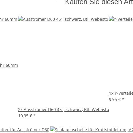
Kaufen Sie diesen Art
ohr 60mm
1x
Y-Vertei
9,95 €
*
2x
Ausströmer D60 45°, schwarz, Btl. Webasto
10,95 €
*