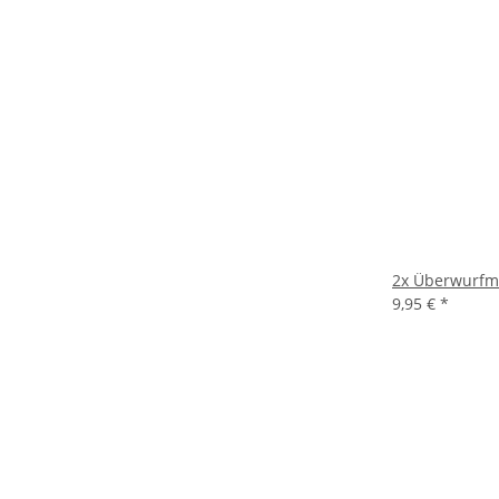
2x
Überwurfmu
9,95 €
*