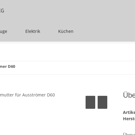
euge
Elektrik
Küchen
mer D60
Übe
Arti
Herste
Überwu