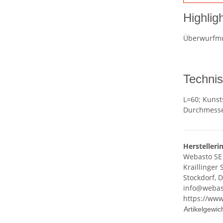
Highlig
Überwurfmu
Techni
L=60; Kunst
Durchmesse
Herstelleri
Webasto SE
Kraillinger 
Stockdorf, 
info@webas
https://ww
Artikelgewich