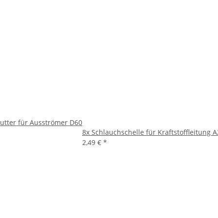
tter für Ausströmer D60
8x
Schlauchschelle für Kraftstoffleitung A
2,49 €
*