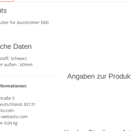
hts
tter für Ausströmer D60
sche Daten
stoff; Schwarz
r außen : 60mm
Angaben zur Produkt
nformationen:
Straße 5
Deutschland, 82131
to.com
w.webasto.com
0,04
kg
t: