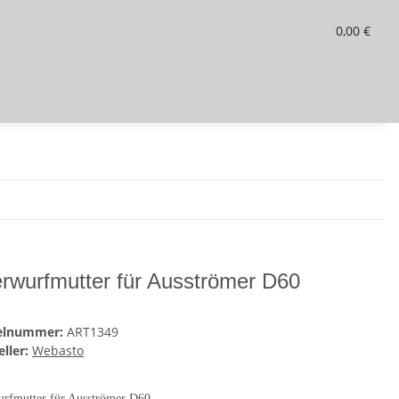
0,00 €
rwurfmutter für Ausströmer D60
kelnummer:
ART1349
ller:
Webasto
rfmutter für Ausströmer D60