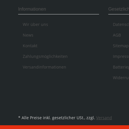
Informationen
Gesetzlic
Wir über uns
Datensc
News
AGB
Kontakt
Sitemap
Zahlungsmöglichkeiten
Impres
Versandinformationen
Batteri
Widerru
* Alle Preise inkl. gesetzlicher USt., zzgl.
Versand